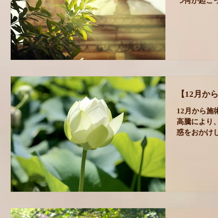
つ何が起こ
湧き起こるよ
めいたことは
さを 今年は
【12月か
12月から施
高騰により
惑をおかけ
いただけます
リラクゼーシ
￥13000→￥1