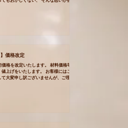
ってもおかしくない、 そんな想いが強く
うな 年明けでした。 やりたいとひら
 やってみる そんなしなやかさと軽快
今まで以上に意識して...
ら】価格改定
術価格を改定いたします。 材料価格等の
、値上げをいたします。 お客様にはご迷
して大変申し訳ございませんが、ご理解
と幸いです。 12月1日～ ●アーユル深
ョン￥7300→￥7500 ●シャンティ
3500...