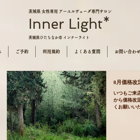
茨城県 女性専用 アーユルヴェーダ専門サロン
Inner Light*
茨城県ひたちなか市 インナーライト
れ
ご予約
利用規約
よくある質問
お問い合わ
8月価格改
いつもご来
から価格改
くお願いい
ン7500円→7
ロータス138
なりました）
円→13600円