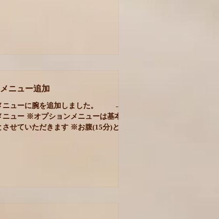
も思っています。 その方だけに伝えたい
自分の望む道を生きられるよう お祈り
だけに当てはまること 私はそういった
*************...
ンで丁寧にその方に直接お伝えするほう
向けて発信するよりも好きなんだと思い
年、アーユルヴェーダカウンセリングをお
たお客
メニュー追加
メニューに腕を追加しました。 →
メニュー ※オプションメニューは基本的
させていただきます ※お腹(15分)とガ
5分)のみ併用可能です