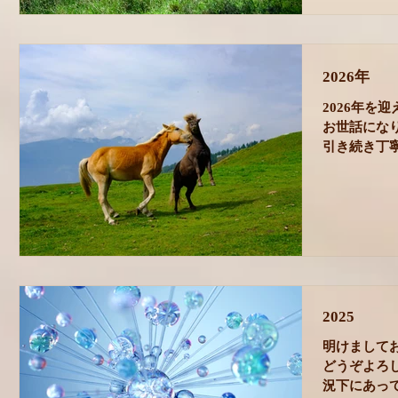
2026年
2026年を
お世話にな
引き続き丁
まいります
す。 ＿＿＿
こ3年ほど
けて発信す
来事があり
重になって
て言葉を発
もそう思っ
2025
まること」
ます。 ア
明けましてお
ものはたく
どうぞよろ
籍でもいく
況下にあっ