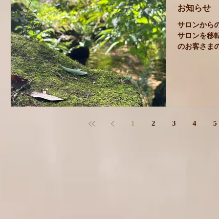
お知らせ
サロンからの
サロンを移転
のお客さま
があります
ん。） もし
方は...
1
2
3
4
5