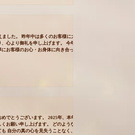
迎えました。 昨年中は多くのお客様に大変
り、心より御礼を申し上げます。 今年も
寧にお客様のお心・お身体に向き合って
ので、どうぞよろしくお願いいたしま
＿＿＿＿＿＿＿＿＿ ブログの更新がこ
だいぶ滞ってしまっております。 外に向
ることの難しさをしみじみと実感する出
、そこからはブログを更新することに慎
しまった結果でもあります。 万人に向け
することは、私には向いていない。 今で
ています。 私は、「万人に等しく当ては
って実はそんなに多くはないと思ってい
ーユルヴェーダの知恵も普遍的で一般的な
めでとうございます。 2025年、本年も
さんありますが、それらはネットでも書
しくお願い申し上げます。 どのような状
らでも書いてあるので私が発信すること
ても 自分の真の心を見失うことなく、