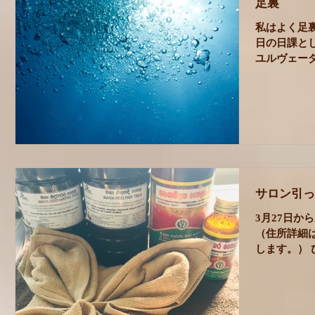
足裏
私はよく足
日の日課と
ユルヴェー
ます。 ア
に、大事な
す。...
サロン引っ
3月27日か
（住所詳細
します。）
分ほどの場
な、と思い
も、ぜひご