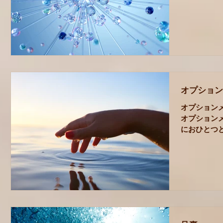
でもないと
全ての人が 
こと その方
しております。 *
ことをサロ
が、万人に
ます。 昨
受けになっ
オプション
オプション
オプション
におひとつと
ルシャナ(1