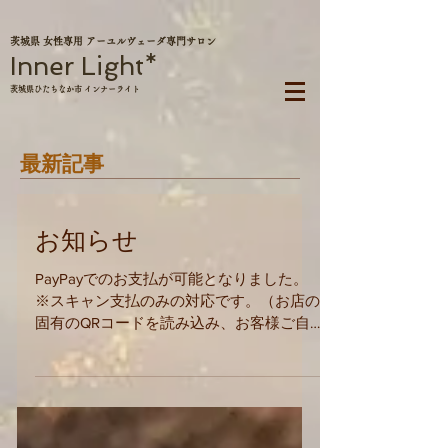
茨城県 女性専用 アーユルヴェーダ専門サロン
Inner Light*
茨城県ひたちなか市 インナーライト
最新記事
お知らせ
PayPayでのお支払が可能となりました。
※スキャン支払のみの対応です。（お店の
固有のQRコードを読み込み、お客様ご自
身で金額をご入力いただきます。） ※当
サロンはキャッシュレス・消費者還元事業
加盟店です。 ※クレジットカード・その
他のペイはご利用いただけません。