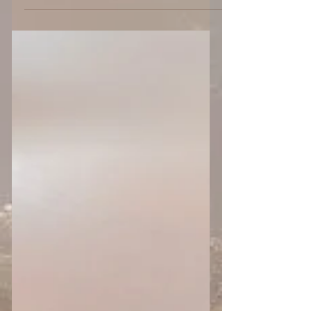
いて。 ******************************* ちなみ
に“体に熱がこもっている”とは？ 具体的
には、例えば ・炎天下で長時間を過ごし
た...