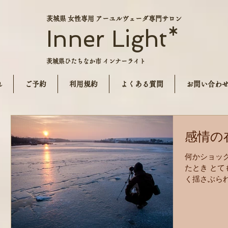
茨城県 女性専用 アーユルヴェーダ専門サロン
Inner Light*
茨城県ひたちなか市 インナーライト
れ
ご予約
利用規約
よくある質問
お問い合わ
感情の
何かショッ
たとき とて
く揺さぶら
の感情を 
*****************