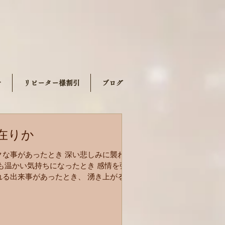
せ
リピーター様割引
ブログ
在りか
クな事があったとき 深い悲しみに襲われ
も温かい気持ちになったとき 感情を強
れる出来事があったとき、 湧き上がるそ
みなさんはどこで感じていますか？
**********...