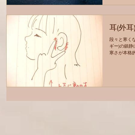
耳(外
段々と寒くな
ギー)の鎮
寒さが本格
い。 ★こん
・ストレス
い...