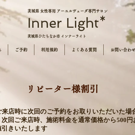
茨城県 女性専用 アーユルヴェーダ専門サロン
Inner Light*
茨城県ひたちなか市 インナーライト
れ
ご予約
利用規約
よくある質問
お問い合わ
​リピーター様割引
ご来店時に次回のご予約をお取りいただいた場
→次回ご来店時、
施術料金を通常価格から500円
値引きいたします