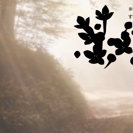
※
す
​