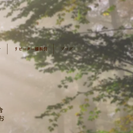
せ
リピーター様割引
ブログ
合
お