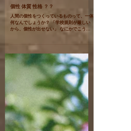
個性 体質 性格 ？？
人間の個性をつくっているものって、一体
何なんでしょうか？ 「学校規則が厳しい
から、個性が出せない」 なにかでこう言
っている子供を見た時、 とても心に引っ
かかっていました。 学校規則で規制され
る個性・・・ それは一般的に 髪型、服
装、メイク、持ち物...