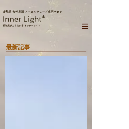
茨城県 女性専用 アーユルヴェーダ専門サロン
Inner Light*
茨城県ひたちなか市 インナーライト
最新記事