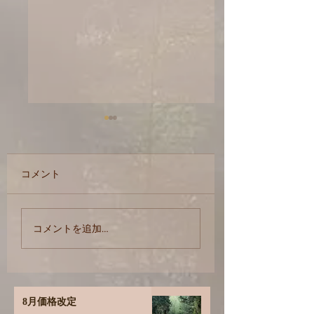
睡眠
コメント
オイルは何でも使
コメントを追加…
す
8月価格改定