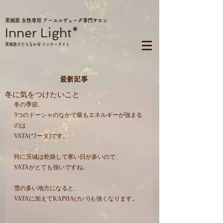
茨城県 女性専用 アーユルヴェーダ専門サロン
Inner Light*
茨城県ひたちなか市 インナーライト
最新記事
冬に気をつけたいこと
冬の季節、
3つのドーシャのなかで最もエネルギーが強まる
のは
VATA(ワータ)です。
特に茨城は乾燥して寒い日が多いので、
VATAがとても強いですね。
雪の多い地方になると、
VATAに加えてKAPHA(カパ)も強くなります。