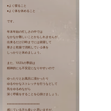
●よく寝ること
●よく体を休めること
です。
年末年始の忙しさの中では
なかなか難しいことかもしれませんが、
出来るだけ23時までには就寝して
寒さと乾燥で消耗している体を
しっかりと休めましょう。
また、VATAの季節は
精神的にも不安定になりやすいので
ゆったりとお風呂に浸かったり
ゆるやかなストレッチを行うなどして
気をゆるめながら
深く呼吸をすることを心掛けましょう。
**********************
感じている方も多いと思いますが、