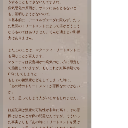
うすることもできないんですよね。
病気悪化の原因が、サロンにあるともないと
も、証明しようがないので。
※基本的に、アーユルヴェーダに限らず、たっ
た数回のトリートメントによって癌がどうこう
なるものではありません。そんな凄まじい影響
力はありません。
またこのことは、マタニティトリートメントに
も同じことが言えます。
マタニティは安定期かつ病気のない方に限定し
て施術していますが、もしこれが妊娠初期でも
OKにしてしまうと・・・
もしその後流産などをしてしまった時に、
「あの時のトリートメントが原因なのではない
か」
そう、思ってしまう人がいるかもしれません。
妊娠初期は流産の可能性が非常に高く、その原
因はほとんどが卵の問題なんですが、そういっ
た事実よりも「あの時にトリートメントを受け