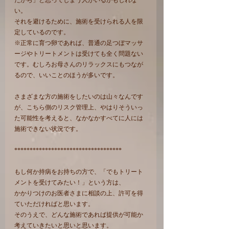
たから」と思ってしまう人がいるかもしれな
い。
それを避けるために、施術を受けられる人を限
定しているのです。
※正常に育つ卵であれば、普通の足つぼマッサ
ージやトリートメントは受けても全く問題ない
です。むしろお母さんのリラックスにもつなが
るので、いいことのほうが多いです。
さまざまな方の施術をしたいのは山々なんです
が、こちら側のリスク管理上、やはりそういっ
た可能性を考えると、なかなかすべてに人には
施術できない状況です。
***********************************
もし何か持病をお持ちの方で、「でもトリート
メントを受けてみたい！」という方は、
かかりつけのお医者さまに相談の上、許可を得
ていただければと思います。
そのうえで、どんな施術であれば提供が可能か
考えていきたいと思いと思います。