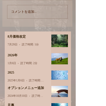
【12月から】価格
オプションメニュー追
コメントを追加…
加
8月価格改定
7月29日
読了時間: 1分
2026年
1月6日
読了時間: 2分
2025
2025年1月6日
読了時間: 1分
オプションメニュー追加
2024年10月10日
読了時間: 1分
足裏