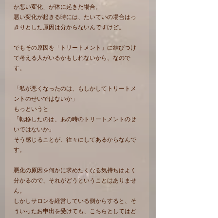
か悪い変化」が体に起きた場合。
悪い変化が起きる時には、たいていの場合はっ
きりとした原因は分からないんですけど。
でもその原因を「トリートメント」に結びつけ
て考える人がいるかもしれないから、なので
す。
「私が悪くなったのは、もしかしてトリートメ
ントのせいではないか」
もっというと
「転移したのは、あの時のトリートメントのせ
いではないか」
そう感じることが、往々にしてあるからなんで
す。
悪化の原因を何かに求めたくなる気持ちはよく
分かるので、それがどうということはありませ
ん。
しかしサロンを経営している側からすると、そ
ういったお申出を受けても、こちらとしてはど