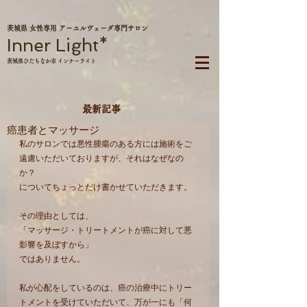
茨城県 女性専用 アーユルヴェーダ専門サロン
Inner Light*
茨城県ひたちなか市 インナーライト
最新記事
癌患者とマッサージ
私のサロンでは悪性腫瘍のある方には施術をご
遠慮いただいておりますが、それはなぜなの
か？
についてちょっとだけ書かせていただきます。
その理由としては、
「マッサージ・トリートメントが癌に対して悪
影響を及ぼすから」
ではありません。
私が心配をしているのは、癌の治療中にトリー
トメントを受けていただいて、万が一にも「何