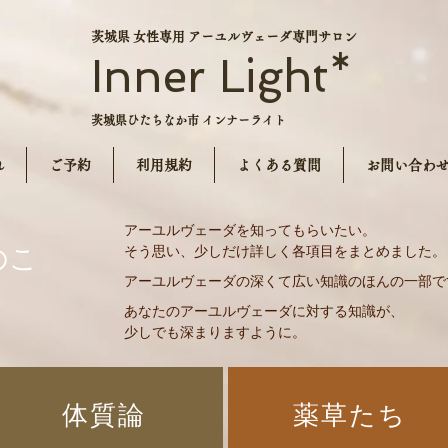
茨城県 女性専用 アーユルヴェーダ専門サロン
Inner Light*
茨城県ひたちなか市 インナーライト
れ
ご予約
利用規約
よくある質問
お問い合わ
アーユルヴェーダを知ってもらいたい。
のこ
​そう思い、少しだけ詳しく各項目をまとめました。
アーユルヴェーダの深くて広い知識のほんの一部で
あなたのアーユルヴェーダに対する知識が、
少しでも深まりますように。
​体質論
​薬草たち