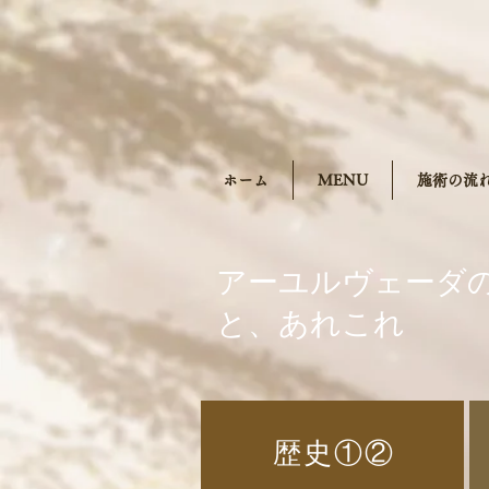
ホーム
MENU
施術の流
​アーユルヴェーダ
と、あれこれ
​歴史①②