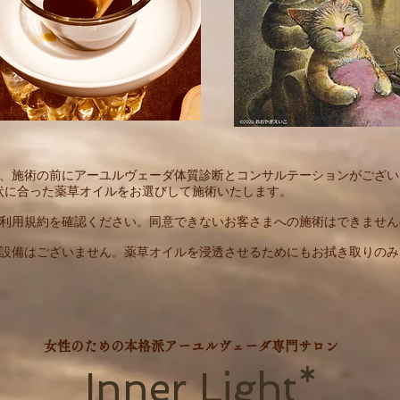
は、施術の前にアーユルヴェーダ体質診断とコンサルテーションがござい
状に合った薬草オイルをお選びして施術いたします。
必ず利用規約を確認ください。同意できないお客さまへの施術はできませ
ー設備はございません。薬草オイルを浸透させるためにもお拭き取りの
。
​女性のための本格派アーユルヴェーダ専門サロン
Inner Light*