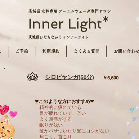
茨城県 女性専用 アーユルヴェーダ専門サロン
Inner Light*
茨城県ひたちなか市 インナーライト
れ
ご予約
利用規約
よくある質問
お問い合わ
シロビヤンガ(50分)
￥6,600
​ ❤このような方におすすめ❤
精神的に疲れている
目が疲れていて、辛い
よく頭痛がする
眠りが浅い
髪がパサついたり髪にコシがない
肩こり、首こり