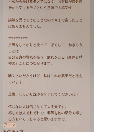
※私から受けるモノではなく、お客様が自分自
身から受けるモノという意味での感受性
誤解を受けそうなことなので今まで言ったこと
はありませんでした。
***********
足裏をしっかりと洗って、ほぐして、ねぎらう
ことは
自分自身の邪気を払う→疲れをとる（身体と精
神の）ことにつながります。
嘘くさいだろうけど、私はこれが真実だと考え
ています。
足裏、しっかり洗浄＆ケアしてくださいね！
信じない人は信じなくて大丈夫です。
感じ方は人それぞれで、邪気を他の部分で感じ
る方もいらっしゃると思いますので。
アーマ
私の考え方