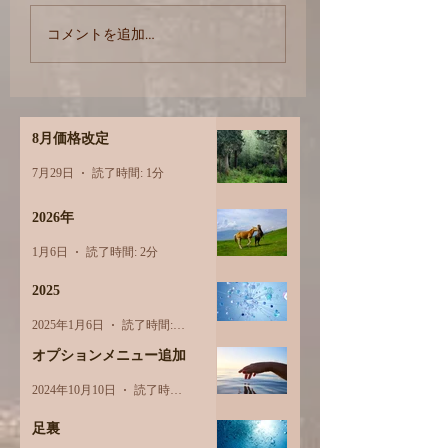
求めよ、さらば与えら
コメントを追加…
れん
8月価格改定
7月29日
読了時間: 1分
2026年
1月6日
読了時間: 2分
2025
2025年1月6日
読了時間: 1分
オプションメニュー追加
2024年10月10日
読了時間: 1分
足裏