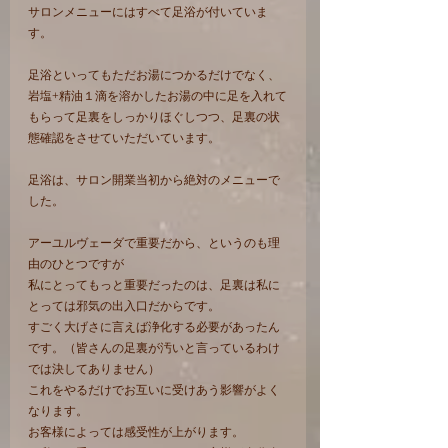
サロンメニューにはすべて足浴が付いていま
す。
足浴といってもただお湯につかるだけでなく、
岩塩+精油１滴を溶かしたお湯の中に足を入れて
もらって足裏をしっかりほぐしつつ、足裏の状
態確認をさせていただいています。
足浴は、サロン開業当初から絶対のメニューで
した。
アーユルヴェーダで重要だから、というのも理
由のひとつですが
私にとってもっと重要だったのは、足裏は私に
とっては邪気の出入口だからです。
すごく大げさに言えば浄化する必要があったん
です。（皆さんの足裏が汚いと言っているわけ
では決してありません）
これをやるだけでお互いに受けあう影響がよく
なります。
お客様によっては感受性が上がります。