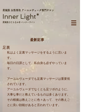
茨城県 女性専用 アーユルヴェーダ専門サロン
Inner Light*
茨城県ひたちなか市 インナーライト
最新記事
足裏
私はよく足裏マッサージをするように言いま
す。
毎日の日課として、私自身も必ずやっていま
す。
アーユルヴェーダでも足裏マッサージは重要視
されています。
アーユルヴェーダでなくとも足ツボのように、
大事な事だと教えているものは多くあります。
その根拠は教えごとに色々あって、その教えご
とに良い効能があると言われています。