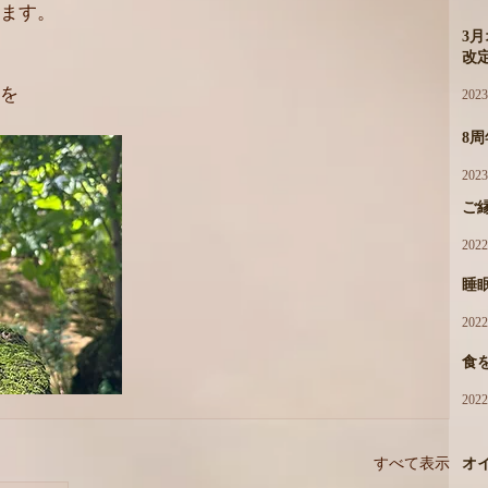
ます。
3
改
を
202
8
202
ご
202
睡
202
食
202
すべて表示
オ