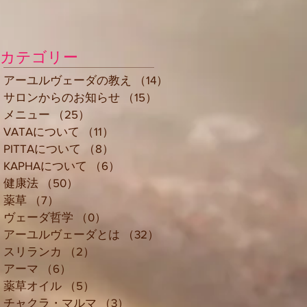
カテゴリー
アーユルヴェーダの教え
（14）
14件の記事
サロンからのお知らせ
（15）
15件の記事
メニュー
（25）
25件の記事
VATAについて
（11）
11件の記事
PITTAについて
（8）
8件の記事
KAPHAについて
（6）
6件の記事
健康法
（50）
50件の記事
薬草
（7）
7件の記事
ヴェーダ哲学
（0）
0件の記事
アーユルヴェーダとは
（32）
32件の記事
スリランカ
（2）
2件の記事
アーマ
（6）
6件の記事
薬草オイル
（5）
5件の記事
チャクラ・マルマ
（3）
3件の記事