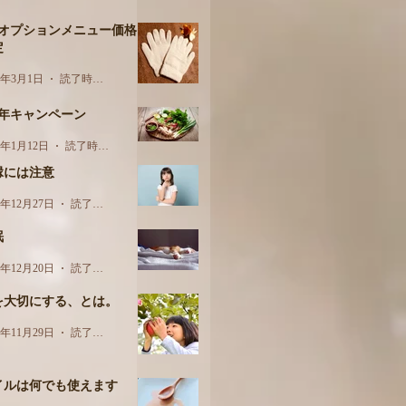
月オプションメニュー価格
定
3年3月1日
読了時間: 1分
周年キャンペーン
3年1月12日
読了時間: 1分
縁には注意
2年12月27日
読了時間: 2分
眠
2年12月20日
読了時間: 2分
を大切にする、とは。
2年11月29日
読了時間: 2分
イルは何でも使えます