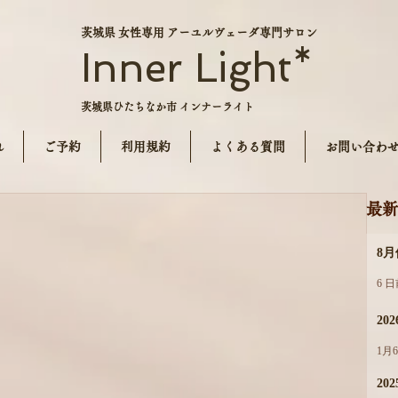
茨城県 女性専用 アーユルヴェーダ専門サロン
Inner Light*
茨城県ひたちなか市 インナーライト
れ
ご予約
利用規約
よくある質問
お問い合わ
最新
8
6 
20
1月
202