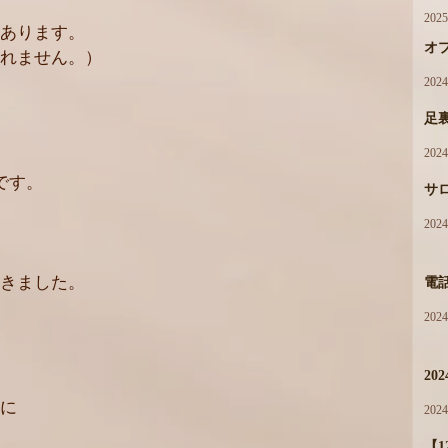
202
あります。
オ
れません。）
202
足
202
です。
サ
202
きました。
電
202
20
に
202
【