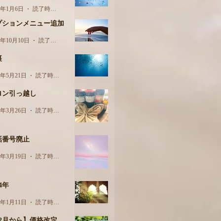
5年1月6日
読了時間: 1分
プションメニュー追加
4年10月10日
読了時間: 1分
裏
4年5月21日
読了時間: 2分
ロン引っ越し
4年3月26日
読了時間: 1分
話番号廃止
4年3月19日
読了時間: 1分
24年
4年1月11日
読了時間: 1分
12月から】価格改定