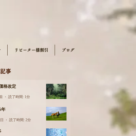
せ
リピーター様割引
ブログ
記事
月価格改定
日前
読了時間: 1分
26年
6日
読了時間: 2分
5