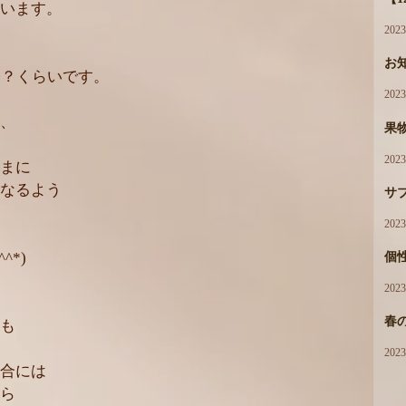
います。
202
お
分？くらいです。
202
、
果
202
まに
なるよう
サ
202
^*)
個性
202
春
も
202
合には
ら