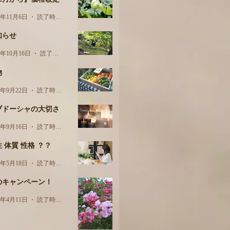
3年11月6日
読了時間: 1分
知らせ
3年10月16日
読了時間: 1分
物
3年9月22日
読了時間: 3分
ブドーシャの大切さ
3年9月16日
読了時間: 2分
 体質 性格 ？？
3年5月18日
読了時間: 2分
のキャンペーン！
3年4月11日
読了時間: 1分