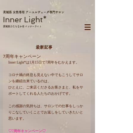
茨城県 女性専用 アーユルヴェーダ専門サロン
Inner Light*
茨城県ひたちなか市 インナーライト
最新記事
7周年キャンペーン
Inner Light*は1月15日で7周年をむかえます。
コロナ禍の終息も見えない中でもこうしてサロ
ンを継続出来ているのは、
ひとえに、ご来店くださるお客さまと、私をサ
ポートしてくれる人たちのおかげです。
この感謝の気持ちは、サロンでの仕事をしっか
りこなしていくことでお返しをしていきたいと
思います。
♡7周年キャンペーン♡