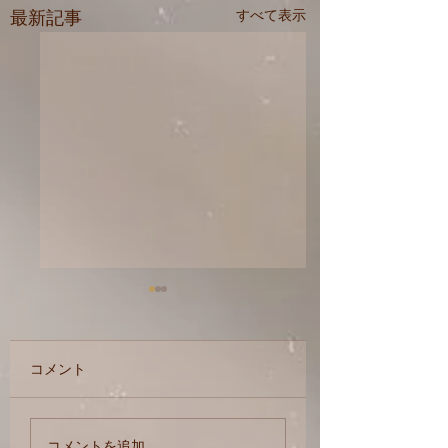
最新記事
すべて表示
2026年
コメント
サロン引っ越し
コメントを追加…