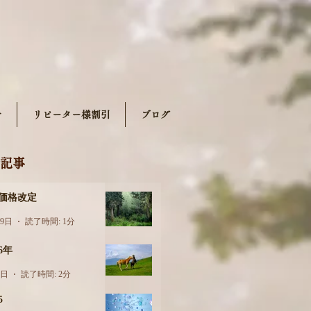
せ
リピーター様割引
ブログ
記事
月価格改定
29日
読了時間: 1分
26年
6日
読了時間: 2分
5