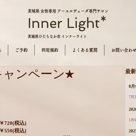
茨城県 女性専用 アーユルヴェーダ専門サロン
Inner Light*
茨城県ひたちなか市 インナーライト
れ
ご予約
利用規約
よくある質問
お問い合わ
キャンペーン★
最新
8
7月
20
1月
￥720(税込)
￥550(税込)
202