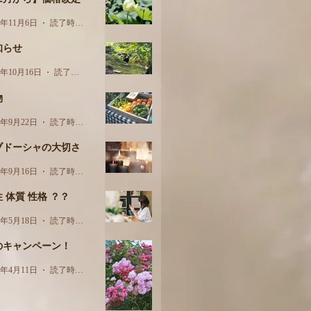
3年11月6日
読了時間: 1分
知らせ
3年10月16日
読了時間: 1分
物
3年9月22日
読了時間: 3分
ブドーシャの大切さ
3年9月16日
読了時間: 2分
 体質 性格 ？？
3年5月18日
読了時間: 2分
のキャンペーン！
3年4月11日
読了時間: 1分