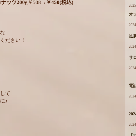
ナッツ200g
￥508→
￥450(税込)
202
オ
202
な
足
ください！
202
サ
202
電
して
202
に♪
20
202
【