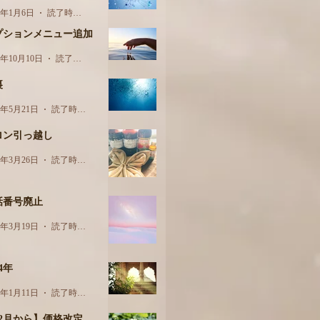
5年1月6日
読了時間: 1分
プションメニュー追加
4年10月10日
読了時間: 1分
裏
4年5月21日
読了時間: 2分
ロン引っ越し
4年3月26日
読了時間: 1分
話番号廃止
4年3月19日
読了時間: 1分
24年
4年1月11日
読了時間: 1分
12月から】価格改定