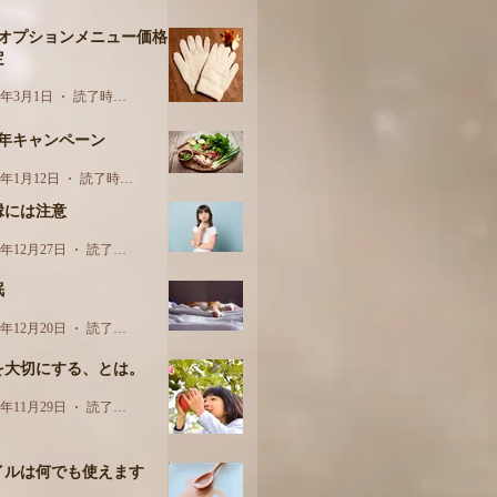
月オプションメニュー価格
定
3年3月1日
読了時間: 1分
周年キャンペーン
3年1月12日
読了時間: 1分
縁には注意
2年12月27日
読了時間: 2分
眠
2年12月20日
読了時間: 2分
を大切にする、とは。
2年11月29日
読了時間: 2分
イルは何でも使えます