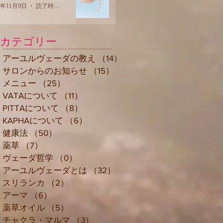
2年11月9日
読了時間: 2分
カテゴリー
アーユルヴェーダの教え
（14）
14件の記事
サロンからのお知らせ
（15）
15件の記事
メニュー
（25）
25件の記事
VATAについて
（11）
11件の記事
PITTAについて
（8）
8件の記事
KAPHAについて
（6）
6件の記事
健康法
（50）
50件の記事
薬草
（7）
7件の記事
ヴェーダ哲学
（0）
0件の記事
アーユルヴェーダとは
（32）
32件の記事
スリランカ
（2）
2件の記事
アーマ
（6）
6件の記事
薬草オイル
（5）
5件の記事
チャクラ・マルマ
（3）
3件の記事