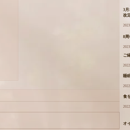
3
改
202
8
202
ご
202
睡
202
食
202
オ