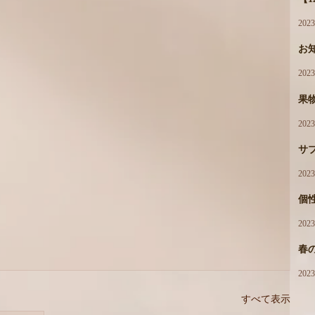
202
お
202
果
202
サ
202
個性
202
春
202
すべて表示