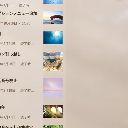
5年1月6日
読了時間: 1分
プションメニュー追加
4年10月10日
読了時間: 1分
裏
4年5月21日
読了時間: 2分
ロン引っ越し
4年3月26日
読了時間: 1分
話番号廃止
4年3月19日
読了時間: 1分
24年
4年1月11日
読了時間: 1分
12月から】価格改定