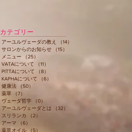
カテゴリー
アーユルヴェーダの教え
（14）
14件の記事
サロンからのお知らせ
（15）
15件の記事
メニュー
（25）
25件の記事
VATAについて
（11）
11件の記事
PITTAについて
（8）
8件の記事
KAPHAについて
（6）
6件の記事
健康法
（50）
50件の記事
薬草
（7）
7件の記事
ヴェーダ哲学
（0）
0件の記事
アーユルヴェーダとは
（32）
32件の記事
スリランカ
（2）
2件の記事
アーマ
（6）
6件の記事
薬草オイル
（5）
5件の記事