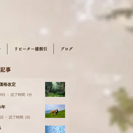
せ
リピーター様割引
ブログ
記事
月価格改定
29日
読了時間: 1分
26年
6日
読了時間: 2分
5