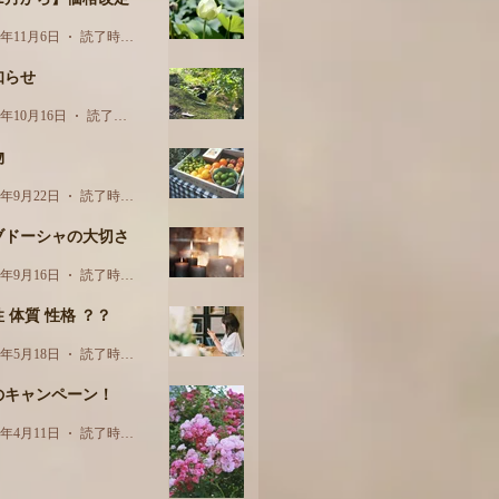
3年11月6日
読了時間: 1分
知らせ
3年10月16日
読了時間: 1分
物
3年9月22日
読了時間: 3分
ブドーシャの大切さ
3年9月16日
読了時間: 2分
 体質 性格 ？？
3年5月18日
読了時間: 2分
のキャンペーン！
3年4月11日
読了時間: 1分