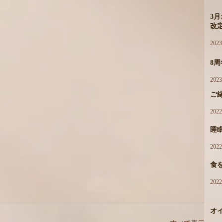
3
改
202
8
202
ご
202
睡
202
食
202
オ