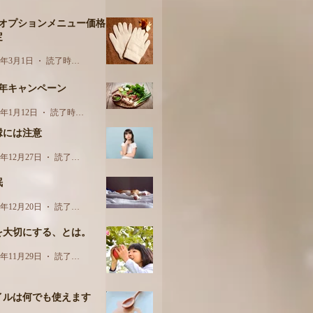
月オプションメニュー価格
定
3年3月1日
読了時間: 1分
周年キャンペーン
3年1月12日
読了時間: 1分
縁には注意
2年12月27日
読了時間: 2分
眠
2年12月20日
読了時間: 2分
を大切にする、とは。
2年11月29日
読了時間: 2分
イルは何でも使えます