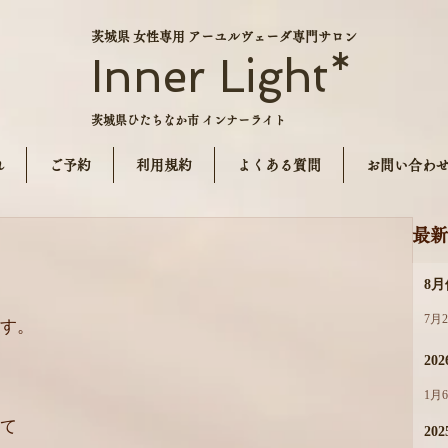
茨城県 女性専用 アーユルヴェーダ専門サロン
Inner Light*
茨城県ひたちなか市 インナーライト
れ
ご予約
利用規約
よくある質問
お問い合わ
最新
8
7月
す。
20
。
1月
て
202