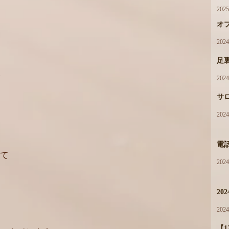
202
オ
202
足
202
サ
202
電
て
202
20
202
【