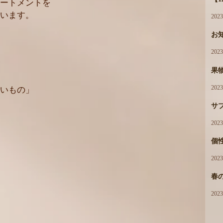
ートメントを
います。
202
お
。
202
果
202
いもの」
サ
202
個性
202
春
202