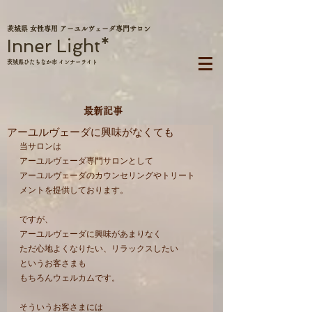
茨城県 女性専用 アーユルヴェーダ専門サロン
Inner Light*
茨城県ひたちなか市 インナーライト
最新記事
アーユルヴェーダに興味がなくても
当サロンは
アーユルヴェーダ専門サロンとして
アーユルヴェーダのカウンセリングやトリート
メントを提供しております。
ですが、
アーユルヴェーダに興味があまりなく
ただ心地よくなりたい、リラックスしたい
というお客さまも
もちろんウェルカムです。
そういうお客さまには