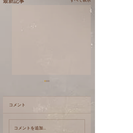
最新記事
すべて表示
コメント
個性 体質 性格 ？？
求めよ、さらば与
コメントを追加…
れん