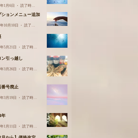
5年1月6日
読了時間: 1分
プションメニュー追加
4年10月10日
読了時間: 1分
裏
4年5月21日
読了時間: 2分
ロン引っ越し
4年3月26日
読了時間: 1分
話番号廃止
4年3月19日
読了時間: 1分
24年
4年1月11日
読了時間: 1分
12月から】価格改定