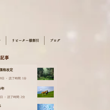
せ
リピーター様割引
ブログ
記事
月価格改定
29日
読了時間: 1分
26年
6日
読了時間: 2分
5