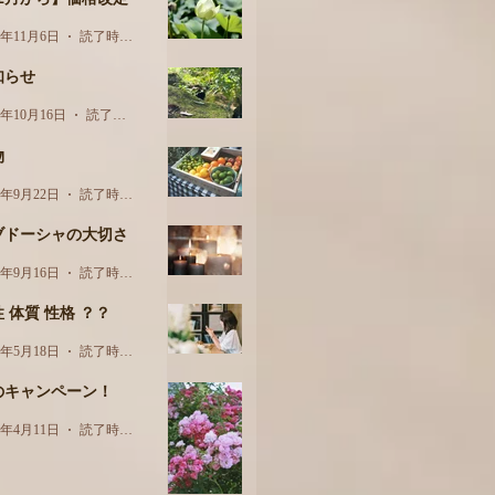
3年11月6日
読了時間: 1分
知らせ
3年10月16日
読了時間: 1分
物
3年9月22日
読了時間: 3分
ブドーシャの大切さ
3年9月16日
読了時間: 2分
 体質 性格 ？？
3年5月18日
読了時間: 2分
のキャンペーン！
3年4月11日
読了時間: 1分