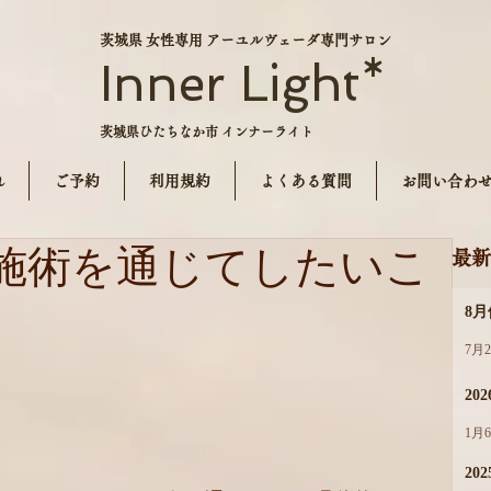
茨城県 女性専用 アーユルヴェーダ専門サロン
Inner Light*
茨城県ひたちなか市 インナーライト
れ
ご予約
利用規約
よくある質問
お問い合わ
施術を通じてしたいこ
最新
8
7月
20
1月
202