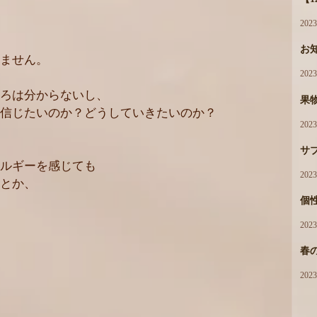
202
お
ません。
202
ろは分からないし、
果
信じたいのか？どうしていきたいのか？
202
サ
ルギーを感じても
202
とか、
個性
202
春
202