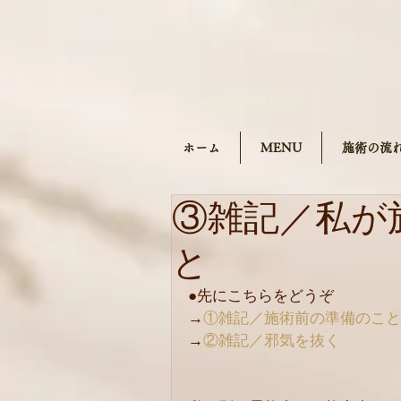
ホーム
MENU
施術の流
③雑記／私が
と
●先にこちらをどうぞ
→
①雑記／施術前の準備のこと
→
②雑記／邪気を抜く