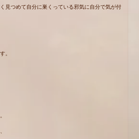
く見つめて自分に巣くっている邪気に自分で気が付
す。
。
、