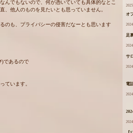
なんでもないので、何が憑いていても具体的なとこ
202
直、他人のものを見たいとも思っていません。
オ
るのも、プライバシーの侵害だなーとも思います
202
足
202
サ
び)であるので
202
っています。
電
202
20
202
【