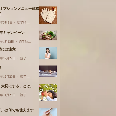
月オプションメニュー価格
定
3年3月1日
読了時間: 1分
周年キャンペーン
3年1月12日
読了時間: 1分
縁には注意
2年12月27日
読了時間: 2分
眠
2年12月20日
読了時間: 2分
を大切にする、とは。
2年11月29日
読了時間: 2分
イルは何でも使えます