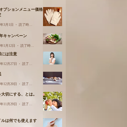
月オプションメニュー価格
定
3年3月1日
読了時間: 1分
周年キャンペーン
3年1月12日
読了時間: 1分
縁には注意
2年12月27日
読了時間: 2分
眠
2年12月20日
読了時間: 2分
を大切にする、とは。
2年11月29日
読了時間: 2分
イルは何でも使えます