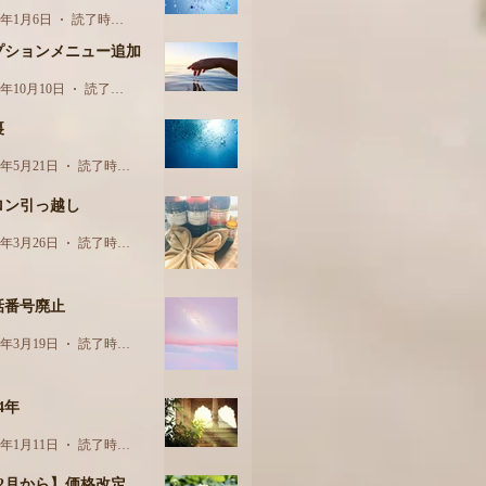
5年1月6日
読了時間: 1分
プションメニュー追加
4年10月10日
読了時間: 1分
裏
4年5月21日
読了時間: 2分
ロン引っ越し
4年3月26日
読了時間: 1分
話番号廃止
4年3月19日
読了時間: 1分
24年
4年1月11日
読了時間: 1分
12月から】価格改定