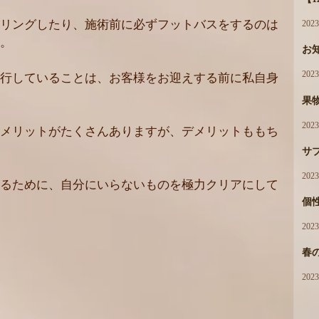
リングしたり、施術前に必ずフットバスをするのは
202
。
お
202
行していることは、お客様をお迎えする前に私自身
果
202
メリットがたくさんありますが、デメリットももち
サ
202
るために、自分にいらないものを極力クリアにして
個性
202
春
202