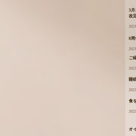
3
改
202
8
202
ご
202
睡
202
食
202
オ