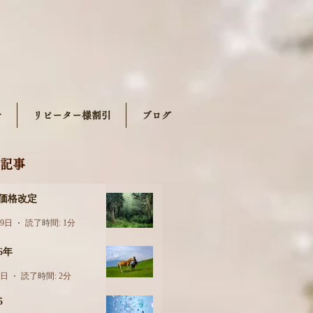
せ
リピーター様割引
ブログ
記事
月価格改定
29日
読了時間: 1分
26年
6日
読了時間: 2分
5