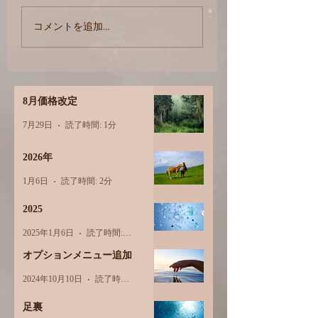
【12月から】価格
オプションメニュー追
コメントを追加…
加
8月価格改定
7月29日
読了時間: 1分
2026年
1月6日
読了時間: 2分
2025
2025年1月6日
読了時間: 1分
オプションメニュー追加
2024年10月10日
読了時間: 1分
足裏