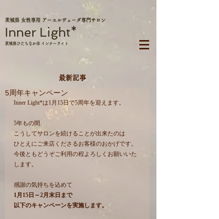
茨城県 女性専用 アーユルヴェーダ専門サロン
Inner Light*
茨城県ひたちなか市 インナーライト
最新記事
5周年キャンペーン
Inner Light*は1月15日で5周年を迎えます。
5年もの間、
こうしてサロンを続けることが出来たのは
ひとえにご来店くださるお客様のおかげです。
今後ともどうぞご利用の程よろしくお願いいた
します。
感謝の気持ちを込めて
1月15日～2月末日まで
以下のキャンペーンを実施します。