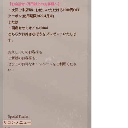
【お会計が1万円以上のお客様へ】
・次回ご来店時にお使いいただける1000円OFF
クーポン(使用期限2020.4月末)
または
・国産セサミオイル100ml
どちらかお好きなほうをプレゼントいたしま
す。
お久しぶりのお客様も
ご新規のお客様も、
ぜひこのお得なキャンペーンをご利用くださ
い！
Special Thanks
サロンメニュー