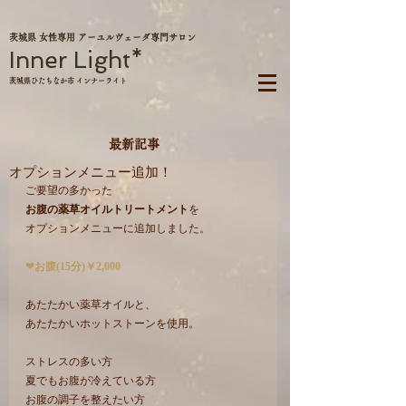
茨城県 女性専用 アーユルヴェーダ専門サロン
Inner Light*
茨城県ひたちなか市 インナーライト
最新記事
オプションメニュー追加！
ご要望の多かった
お腹の薬草オイルトリートメント
を
オプションメニューに追加しました。
❤お腹(15分)￥2,000
あたたかい薬草オイルと、
あたたかいホットストーンを使用。
ストレスの多い方
夏でもお腹が冷えている方
お腹の調子を整えたい方