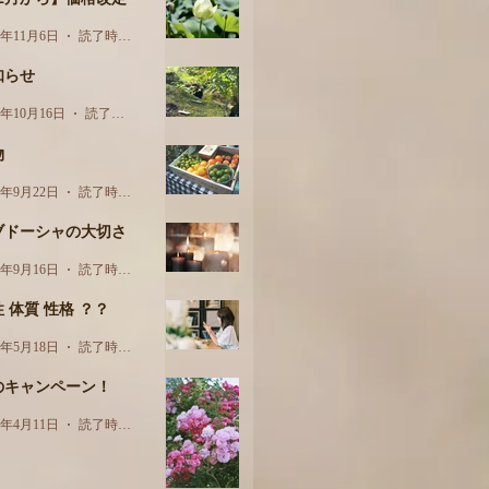
3年11月6日
読了時間: 1分
知らせ
3年10月16日
読了時間: 1分
物
3年9月22日
読了時間: 3分
ブドーシャの大切さ
3年9月16日
読了時間: 2分
 体質 性格 ？？
3年5月18日
読了時間: 2分
のキャンペーン！
3年4月11日
読了時間: 1分