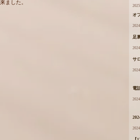
来ました。
202
オ
202
足
202
サ
202
電
202
20
202
【