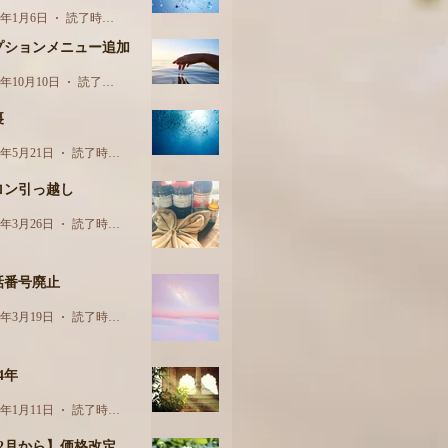
5年1月6日
読了時間: 1分
プションメニュー追加
4年10月10日
読了時間: 1分
裏
4年5月21日
読了時間: 2分
ロン引っ越し
4年3月26日
読了時間: 1分
話番号廃止
4年3月19日
読了時間: 1分
24年
4年1月11日
読了時間: 1分
12月から】価格改定