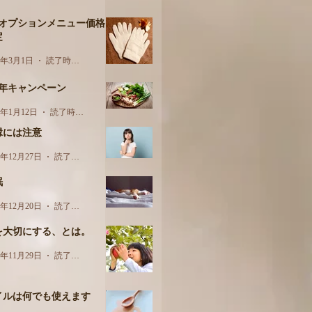
月オプションメニュー価格
定
3年3月1日
読了時間: 1分
周年キャンペーン
3年1月12日
読了時間: 1分
縁には注意
2年12月27日
読了時間: 2分
眠
2年12月20日
読了時間: 2分
を大切にする、とは。
2年11月29日
読了時間: 2分
イルは何でも使えます