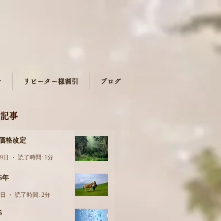
せ
リピーター様割引
ブログ
記事
月価格改定
29日
読了時間: 1分
26年
6日
読了時間: 2分
5