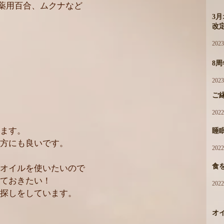
や薬用百合、ムクナなど
3
改
202
8
202
ご
202
ます。
睡
方にも良いです。
202
食
オイルを使いたいので
ておきたい！
202
探しをしています。
オ