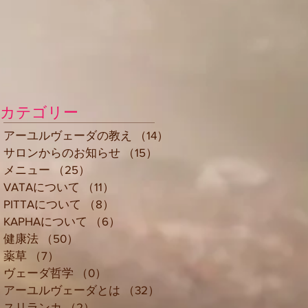
カテゴリー
アーユルヴェーダの教え
（14）
14件の記事
サロンからのお知らせ
（15）
15件の記事
メニュー
（25）
25件の記事
VATAについて
（11）
11件の記事
PITTAについて
（8）
8件の記事
KAPHAについて
（6）
6件の記事
健康法
（50）
50件の記事
薬草
（7）
7件の記事
ヴェーダ哲学
（0）
0件の記事
アーユルヴェーダとは
（32）
32件の記事
スリランカ
（2）
2件の記事