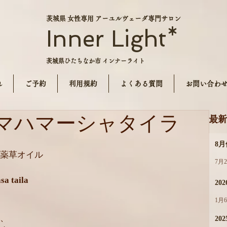
茨城県 女性専用 アーユルヴェーダ専門サロン
Inner Light*
茨城県ひたちなか市 インナーライト
れ
ご予約
利用規約
よくある質問
お問い合わ
マハマーシャタイラ
最新
8
薬草オイル
7月
taila
20
1月
、
202