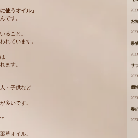
に使うオイル」
202
んです。
お
202
いること。
われています。
果
202
は
れます。
サ
202
人・子供など
個性
202
が多いです。
春
**
202
薬草オイル。