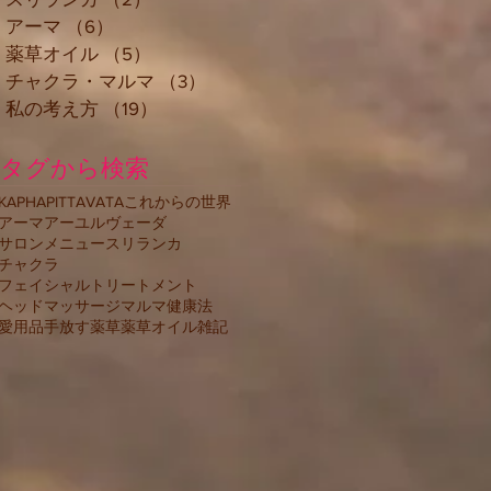
アーマ
（6）
6件の記事
薬草オイル
（5）
5件の記事
チャクラ・マルマ
（3）
3件の記事
私の考え方
（19）
19件の記事
タグから検索
KAPHA
PITTA
VATA
これからの世界
アーマ
アーユルヴェーダ
サロンメニュー
スリランカ
チャクラ
フェイシャルトリートメント
ヘッドマッサージ
マルマ
健康法
愛用品
手放す
薬草
薬草オイル
雑記