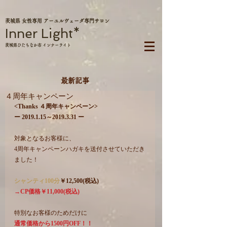
茨城県 女性専用 アーユルヴェーダ専門サロン
Inner Light*
茨城県ひたちなか市 インナーライト
最新記事
４周年キャンペーン
<Thanks ４周年キャンペーン>
ー 2019.1.15～2019.3.31 ー
対象となるお客様に、
4周年キャンペーンハガキを送付させていただき
ました！
シャンティ100分
￥12,500(税込)
→CP価格￥11,000(税込)
特別なお客様のためだけに
通常価格から1500円OFF！！