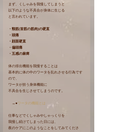
まず、くしゃみを我慢してしまうと
以下のような不具合が身体に生じる
と言われています。
・頸筋(首筋の筋肉)の硬直
・頭痛
・顔面硬直
・偏頭痛
・五感の麻痺
体の排出機能を我慢することは
基本的に体の中のワータを乱れさせる行為です
ので、
ワータが担う身体機能に
不具合を生じさせてしまうのです。
　→●
ワータの機能とは
仕事などでくしゃみやしゃっくりを
我慢し続けてしまった日には、
夜のケアにこのようなことをしてみてくださ