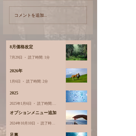
オイルは何でも使
コメントを追加…
す
8月価格改定
7月29日
読了時間: 1分
2026年
1月6日
読了時間: 2分
2025
2025年1月6日
読了時間: 1分
オプションメニュー追加
2024年10月10日
読了時間: 1分
足裏