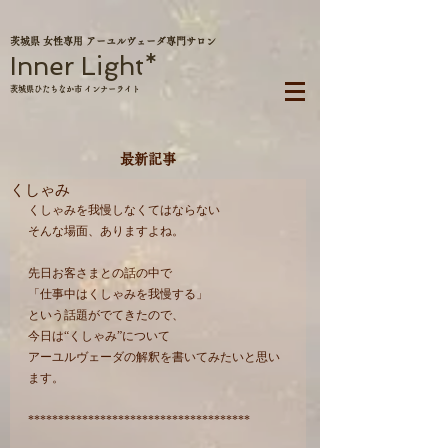
茨城県 女性専用 アーユルヴェーダ専門サロン
Inner Light*
茨城県ひたちなか市 インナーライト
最新記事
くしゃみ
くしゃみを我慢しなくてはならない
そんな場面、ありますよね。
先日お客さまとの話の中で
「仕事中はくしゃみを我慢する」
という話題がでてきたので、
今日は“くしゃみ”について
アーユルヴェーダの解釈を書いてみたいと思い
ます。
*************************************