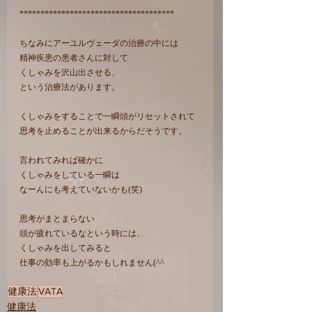
*************************************
ちなみにアーユルヴェーダの治療の中には
精神疾患の患者さんに対して
くしゃみを沢山出させる、
という治療法があります。
くしゃみをすることで一瞬頭がリセットされて
思考を止めることが出来るからだそうです。
言われてみれば確かに
くしゃみをしている一瞬は
なーんにも考えていないかも(笑)
思考がまとまらない
頭が疲れているなという時には、
くしゃみを出してみると
仕事の効率も上がるかもしれません(^^
健康法
VATA
健康法