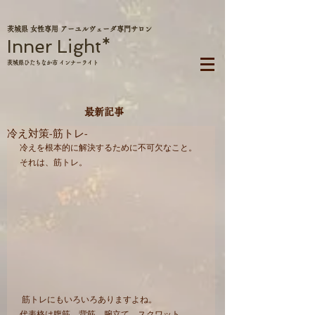
茨城県 女性専用 アーユルヴェーダ専門サロン
Inner Light*
茨城県ひたちなか市 インナーライト
最新記事
冷え対策-筋トレ-
冷えを根本的に解決するために不可欠なこと。
それは、筋トレ。
 筋トレにもいろいろありますよね。
代表格は腹筋、背筋、腕立て、スクワット