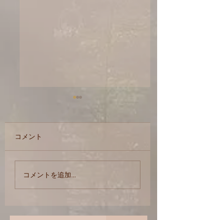
睡眠
コメント
オイルは何でも使
コメントを追加…
す