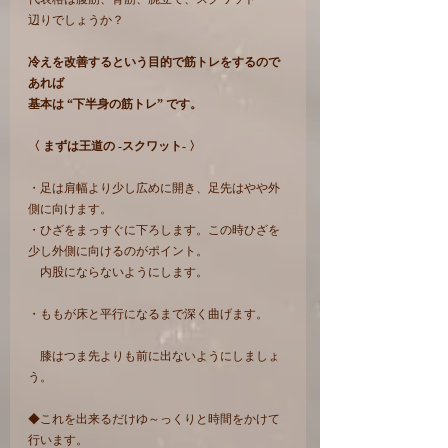
辺りでしょうか？
冷えを改善するという目的で筋トレをするので
あれば
基本は “下半身の筋トレ” です。
〈 まずは王道の -スクワット- 〉
・足は肩幅より少し広めに開き、足先はやや外
側に向けます。
・ひざをまっすぐに下ろします。この時ひざを
少し外側に向けるのがポイント。
　内股にならないようにします。
・ももが床と平行になるまで深く曲げます。
　膝はつま先よりも前に出ないようにしましょ
う。
◆これを出来るだけゆ～っくりと時間をかけて
行います。