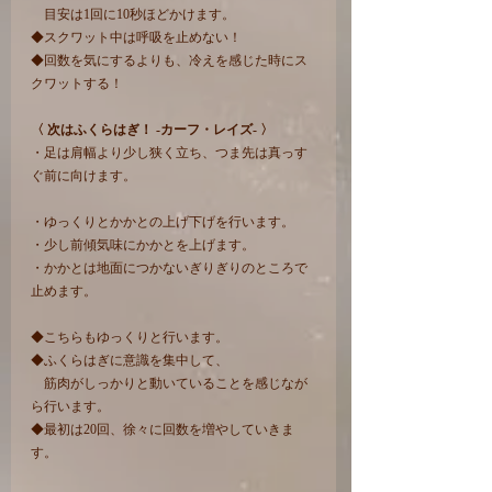
　目安は1回に10秒ほどかけます。
◆スクワット中は呼吸を止めない！
◆回数を気にするよりも、冷えを感じた時にス
クワットする！
〈 次はふくらはぎ！ -カーフ・レイズ- 〉
・足は肩幅より少し狭く立ち、つま先は真っす
ぐ前に向けます。
・ゆっくりとかかとの上げ下げを行います。
・少し前傾気味にかかとを上げます。
・かかとは地面につかないぎりぎりのところで
止めます。
◆こちらもゆっくりと行います。
◆ふくらはぎに意識を集中して、
　筋肉がしっかりと動いていることを感じなが
ら行います。
◆最初は20回、徐々に回数を増やしていきま
す。