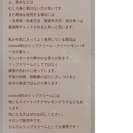
ム、香水などは
むしろ身に着けない方が良いです。
また精油を使用する場合には
＜生産地・生産方法・製造年月日・成分表＞は
最低限チェックされると良いと思います。
私が今気に入ってよく使用している製品は
cocowell社のリップクリーム＜クイーンサンパギ
ータの香り＞。
サンパギータの華やかな香りが好きで、
リップクリームとしてではなく
練香の代わりに使っています。
手首の内側、頸動脈の辺りに少しつけると
自分の体温でほんのり香ります。
cocowell社のリップクリームには
他にもスイートバナナやレモングラスなどもあ
ります。
気になる方はぜひお試しください。
サロンで販売中です。
もちろんリップクリームとしても優秀です！