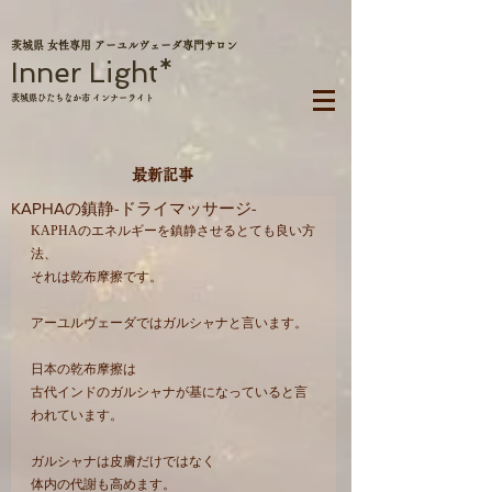
茨城県 女性専用 アーユルヴェーダ専門サロン
Inner Light*
茨城県ひたちなか市 インナーライト
最新記事
KAPHAの鎮静-ドライマッサージ-
KAPHAのエネルギーを鎮静させるとても良い方
法、
それは乾布摩擦です。
アーユルヴェーダではガルシャナと言います。
日本の乾布摩擦は
古代インドのガルシャナが基になっていると言
われています。
ガルシャナは皮膚だけではなく
体内の代謝も高めます。