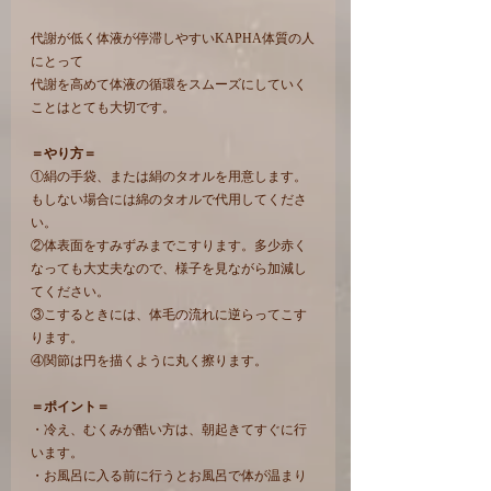
代謝が低く体液が停滞しやすいKAPHA体質の人
にとって
代謝を高めて体液の循環をスムーズにしていく
ことはとても大切です。
＝やり方＝
①絹の手袋、または絹のタオルを用意します。
もしない場合には綿のタオルで代用してくださ
い。
②体表面をすみずみまでこすります。多少赤く
なっても大丈夫なので、様子を見ながら加減し
てください。
③こするときには、体毛の流れに逆らってこす
ります。
④関節は円を描くように丸く擦ります。
＝ポイント＝
・冷え、むくみが酷い方は、朝起きてすぐに行
います。
・お風呂に入る前に行うとお風呂で体が温まり