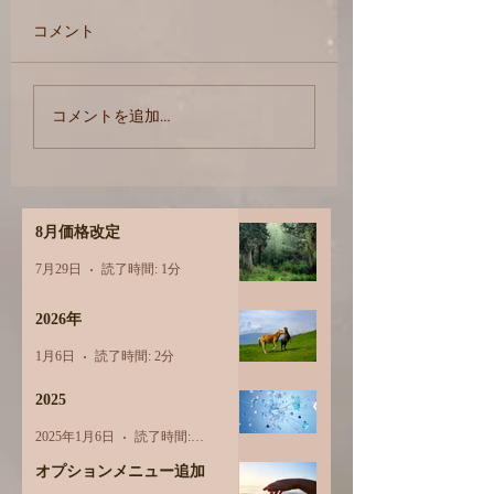
コメント
今こそ日課にしたいこ
「痩せている」は
コメントを追加…
と
ットか？
8月価格改定
7月29日
読了時間: 1分
2026年
1月6日
読了時間: 2分
2025
2025年1月6日
読了時間: 1分
オプションメニュー追加