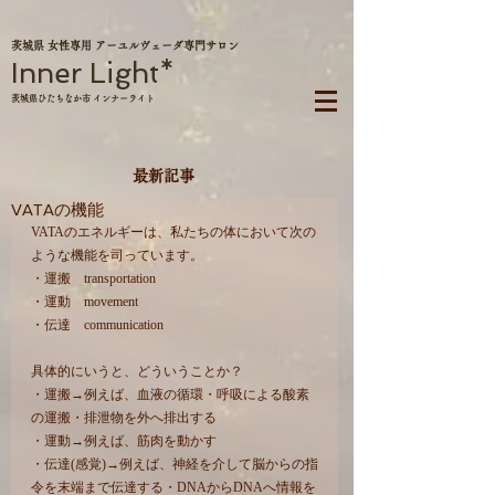
茨城県 女性専用 アーユルヴェーダ専門サロン
Inner Light*
茨城県ひたちなか市 インナーライト
最新記事
VATAの機能
VATAのエネルギーは、私たちの体において次の
ような機能を司っています。
・運搬　transportation
・運動　movement
・伝達　communication
具体的にいうと、どういうことか？
・運搬→例えば、血液の循環・呼吸による酸素
の運搬・排泄物を外へ排出する
・運動→例えば、筋肉を動かす
・伝達(感覚)→例えば、神経を介して脳からの指
令を末端まで伝達する・DNAからDNAへ情報を