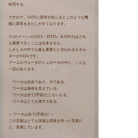
転写する
ですので、VATAに異常が生じるとこのような機
能に異常をきたしやすくなります。
3つのドーシャ(VATA・PITTA・KAPHA)はどれ
も重要で欠くことは出来ません。
しかしその中でも最も重要だと言われるエネル
ギーがVATAです。
アーユルヴェーダのシュローカの中に、こんな
一説があります。
　ワータは生命であり、力である。
　ワータは身体を支えている。
　ワータは全て(宇宙)だともいえる。
　ワータはとても偉大である。
～ ワータは全て(宇宙)だ ～
この言葉はとても深遠な意味を持った言葉だ
と、実感しています。