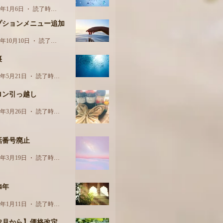
5年1月6日
読了時間: 1分
プションメニュー追加
4年10月10日
読了時間: 1分
裏
4年5月21日
読了時間: 2分
ロン引っ越し
4年3月26日
読了時間: 1分
話番号廃止
4年3月19日
読了時間: 1分
24年
4年1月11日
読了時間: 1分
12月から】価格改定