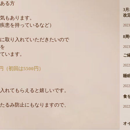
ある方
3
改
気もあります。
疾患を持っているなど）
202
8
に取り入れていただきたいので
を
202
ています。
ご
202
0円（初回は5500円）
睡
202
入れてもらえると嬉しいです。
食
たるみ防止にもなりますので、
202
オ