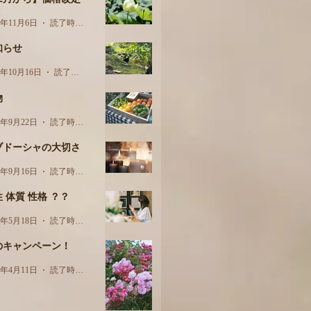
3年11月6日
読了時間: 1分
知らせ
3年10月16日
読了時間: 1分
物
3年9月22日
読了時間: 3分
ブドーシャの大切さ
3年9月16日
読了時間: 2分
 体質 性格 ？？
3年5月18日
読了時間: 2分
のキャンペーン！
3年4月11日
読了時間: 1分