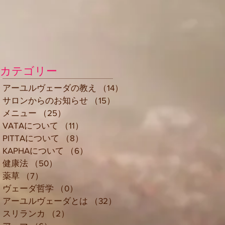
カテゴリー
アーユルヴェーダの教え
（14）
14件の記事
サロンからのお知らせ
（15）
15件の記事
メニュー
（25）
25件の記事
VATAについて
（11）
11件の記事
PITTAについて
（8）
8件の記事
KAPHAについて
（6）
6件の記事
健康法
（50）
50件の記事
薬草
（7）
7件の記事
ヴェーダ哲学
（0）
0件の記事
アーユルヴェーダとは
（32）
32件の記事
スリランカ
（2）
2件の記事