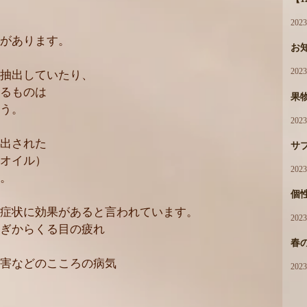
202
があります。
お
202
抽出していたり、
るものは
果
う。
202
出された
サ
オイル）
202
。
個性
症状に効果があると言われています。
202
ぎからくる目の疲れ
春
害などのこころの病気
202