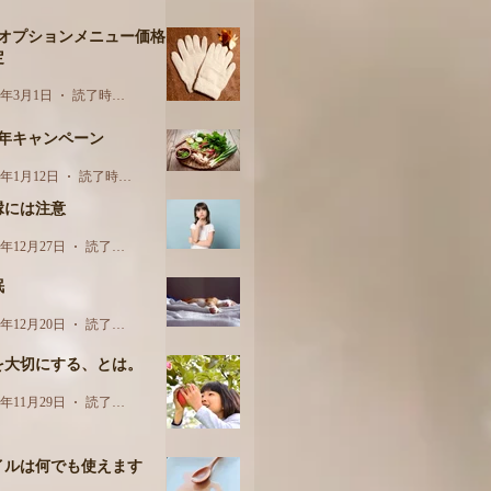
月オプションメニュー価格
定
3年3月1日
読了時間: 1分
周年キャンペーン
3年1月12日
読了時間: 1分
縁には注意
2年12月27日
読了時間: 2分
眠
2年12月20日
読了時間: 2分
を大切にする、とは。
2年11月29日
読了時間: 2分
イルは何でも使えます