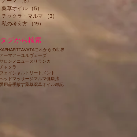
アーマ
（6）
6件の記事
薬草オイル
（5）
5件の記事
チャクラ・マルマ
（3）
3件の記事
私の考え方
（19）
19件の記事
タグから検索
KAPHA
PITTA
VATA
これからの世界
アーマ
アーユルヴェーダ
サロンメニュー
スリランカ
チャクラ
フェイシャルトリートメント
ヘッドマッサージ
マルマ
健康法
愛用品
手放す
薬草
薬草オイル
雑記