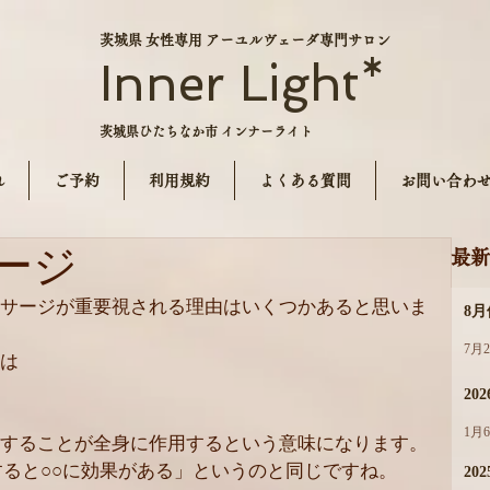
茨城県 女性専用 アーユルヴェーダ専門サロン
Inner Light*
茨城県ひたちなか市 インナーライト
れ
ご予約
利用規約
よくある質問
お問い合わ
ージ
最新
サージが重要視される理由はいくつかあると思いま
8
7月
は
20
1月
することが全身に作用するという意味になります。
すると○○に効果がある」というのと同じですね。
202