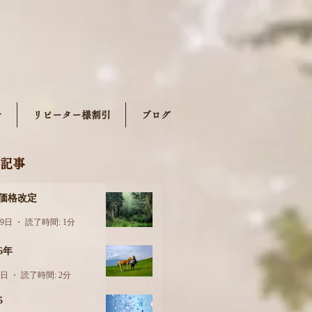
せ
リピーター様割引
ブログ
記事
月価格改定
29日
読了時間: 1分
26年
6日
読了時間: 2分
5