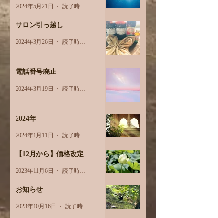
2024年5月21日
読了時間: 2分
サロン引っ越し
2024年3月26日
読了時間: 1分
電話番号廃止
2024年3月19日
読了時間: 1分
2024年
2024年1月11日
読了時間: 1分
【12月から】価格改定
2023年11月6日
読了時間: 1分
お知らせ
2023年10月16日
読了時間: 1分