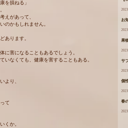
康を損ねる」
。
202
考えがあって、
お
いのかもしれません。
202
どあります。
果
202
体に害になることもあるでしょう。
ていなくても、健康を害することもある。
サ
202
いより、
個性
202
春
って
202
いくか。