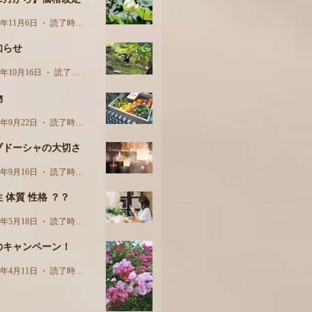
3年11月6日
読了時間: 1分
知らせ
3年10月16日
読了時間: 1分
物
3年9月22日
読了時間: 3分
ブドーシャの大切さ
3年9月16日
読了時間: 2分
 体質 性格 ？？
3年5月18日
読了時間: 2分
のキャンペーン！
3年4月11日
読了時間: 1分