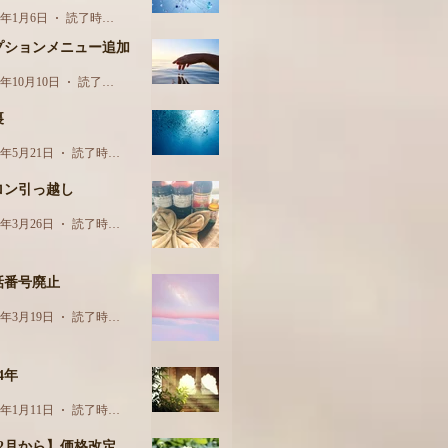
5年1月6日
読了時間: 1分
プションメニュー追加
4年10月10日
読了時間: 1分
裏
4年5月21日
読了時間: 2分
ロン引っ越し
4年3月26日
読了時間: 1分
話番号廃止
4年3月19日
読了時間: 1分
24年
4年1月11日
読了時間: 1分
12月から】価格改定