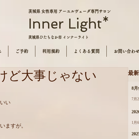
茨城県 女性専用 アーユルヴェーダ専門サロン
Inner Light*
茨城県ひたちなか市 インナーライト
れ
ご予約
利用規約
よくある質問
お問い合わ
けど大事じゃない
最新
8
7月
いい
20
1月
いますが。
202