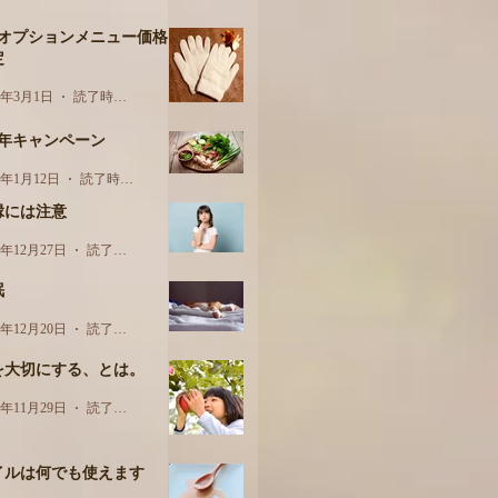
月オプションメニュー価格
定
3年3月1日
読了時間: 1分
周年キャンペーン
3年1月12日
読了時間: 1分
縁には注意
2年12月27日
読了時間: 2分
眠
2年12月20日
読了時間: 2分
を大切にする、とは。
2年11月29日
読了時間: 2分
イルは何でも使えます