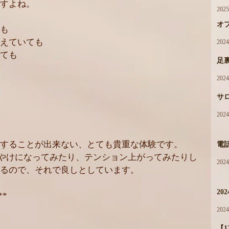
すよね。
202
オ
も
えていても
202
ても
足
202
サ
202
することが出来ない、とても貴重な体験です。
電
にやけになってみたり、テンション上がってみたりし
202
るので、それで良しとしています。
20
**
202
【