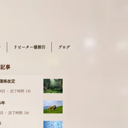
せ
リピーター様割引
ブログ
記事
月価格改定
29日
読了時間: 1分
26年
6日
読了時間: 2分
5