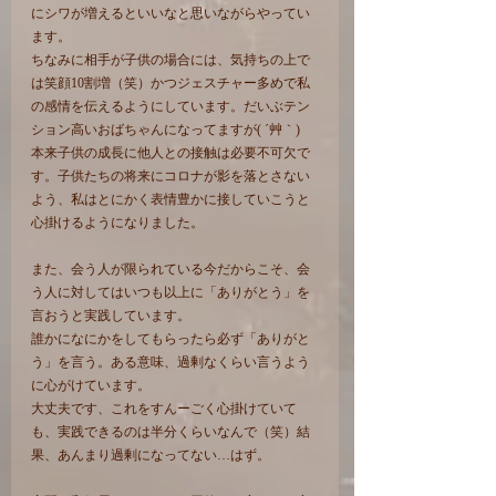
にシワが増えるといいなと思いながらやってい
ます。
ちなみに相手が子供の場合には、気持ちの上で
は笑顔10割増（笑）かつジェスチャー多めで私
の感情を伝えるようにしています。だいぶテン
ション高いおばちゃんになってますが( ´艸｀)
本来子供の成長に他人との接触は必要不可欠で
す。子供たちの将来にコロナが影を落とさない
よう、私はとにかく表情豊かに接していこうと
心掛けるようになりました。
また、会う人が限られている今だからこそ、会
う人に対してはいつも以上に「ありがとう」を
言おうと実践しています。
誰かになにかをしてもらったら必ず「ありがと
う」を言う。ある意味、過剰なくらい言うよう
に心がけています。
大丈夫です、これをすんーごく心掛けていて
も、実践できるのは半分くらいなんで（笑）結
果、あんまり過剰になってない…はず。