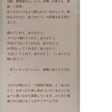
宅配。郵便屋さん。レジ。同僚。お客さん。家
族。ご近所。
会う人がいつもより限られているからこそ、身
近な人たちに「ありがとう」の言葉を伝え続け
ること。
届けてくれて、ありがとう。
コーヒー淹れてくれて、ありがとう。
片付けておいてくれたの、ありがとう。
お手伝いしてくれるの、ありがとう。
そばにいてくれて、ありがとう。（←まいにち
猫に言う^^）
…言うシチュエーション、無限にありそうだわ
～
コロナが明けたら「５割増の笑顔」と「ありが
とう」がすっかり体に染みついているといいな
ぁーと思いながら実践しています。とにかく地
道にやり続けることがマイブームです。