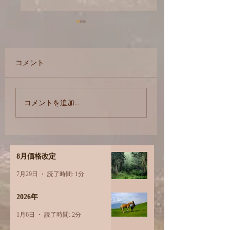
コメント
個性 体質 性格 ？？
求めよ、さらば与
コメントを追加…
れん
8月価格改定
7月29日
読了時間: 1分
2026年
1月6日
読了時間: 2分