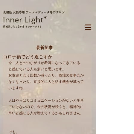
茨城県 女性専用 アーユルヴェーダ専門サロン
Inner Light*
茨城県ひたちなか市 インナーライト
最新記事
コロナ禍でどう過ごすか
今、人とのつながりが希薄になってきている、
と感じている人も多いと思います。
お友達と会う回数が減ったり、職場の食事会が
なくなったり、直接的に人と話す機会が減って
いますね…
人はやっぱりコミュニケーションがないと生き
ていけないので、今の状況が続くと、精神的に
辛いと感じる人が増えてくるかもしれません。
でも。