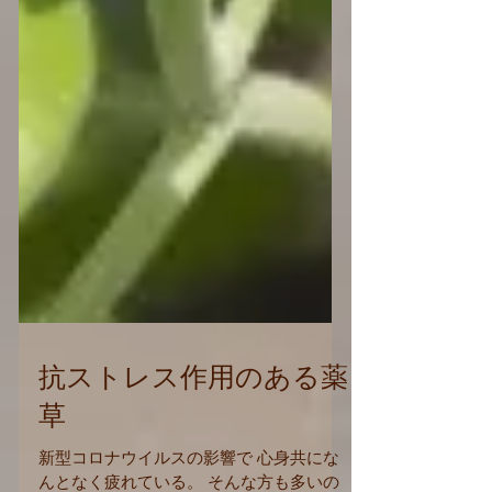
抗ストレス作用のある薬
草