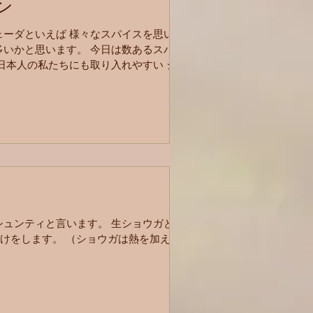
ン
ェーダといえば 様々なスパイスを思い浮
多いかと思います。 今日は数あるスパイ
日本人の私たちにも取り入れやすい シ
て。 冷えを改善させたり 血液を浄化
どで知られる、 とても万能なスパイスで
ト語ではシュンティと言います。 生ショウガと乾
分けをします。 （ショウガは熱を加える