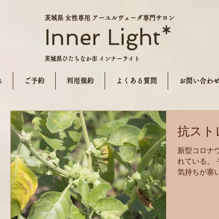
茨城県 女性専用 アーユルヴェーダ専門サロン
Inner Light*
茨城県ひたちなか市 インナーライト
れ
ご予約
利用規約
よくある質問
お問い合わ
抗スト
新型コロナ
れている。
気持ちが塞
が… アーユ
お役に立て
名な薬草があ