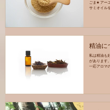
ごま★ アー
サミオイルを
ん食べても
・タンパク質
タミンE...
精油に
私は精油も
があります
一応アロマ
バイザー) 
様々な利権
資格取得のた