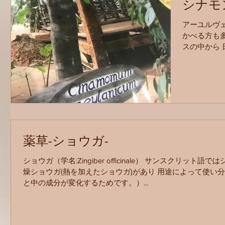
シナモ
アーユルヴ
かべる方も
スの中から 
ナモンについ
する作用な
す。...
薬草-ショウガ-
ショウガ（学名:Zingiber officinale） サンスクリッ
燥ショウガ(熱を加えたショウガ)があり 用途によって使い
と中の成分が変化するためです。）...