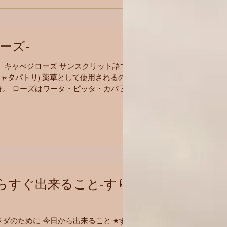
ーズ‐
e キャべジローズ サンスクリット語で
tri(シャタパトリ) 薬草として使用されるのは
。 ローズはワータ・ピッタ・カパ 三
ャをバランスさせます。 ※過剰に用いる
を招き、アーマを増大させます。...
らすぐ出来ること-すり
ダのために 今日から出来ること ★すり