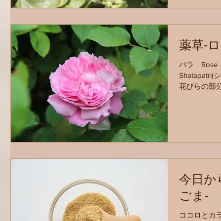
薬草‐ロ
バラ Ros
Shatapa
花びらの部分
つのドーシ
とカパの乱れ
今日か
ごま‐
ココロとカラ