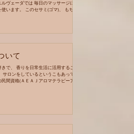
ユルヴェーダでは 毎日のマッサージにセ
使います。 このセサミ(ゴマ)、 もちろ
すごいんです。 栄養という面でいうと、
 ・ゴマグリナン ・不飽和脂肪酸 ・ビ
ついて
好きで、 香りを日常生活に活用すること
。 サロンをしているというこもあって
の民間資格(ＡＥＡＪアロマテラピーアド
も取得しております。 （が、しかし。
が絡み合っている民間資格だけあって…
めのテキストの知識は...