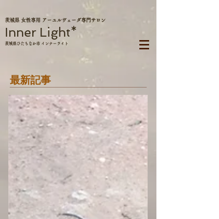
茨城県 女性専用 アーユルヴェーダ専門サロン
Inner Light*
茨城県ひたちなか市 インナーライト
最新記事